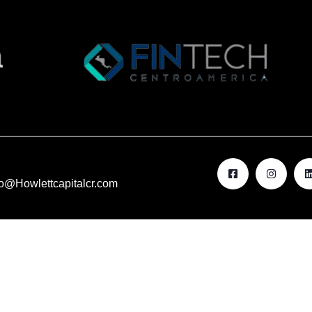
fo@Howlettcapitalcr.com